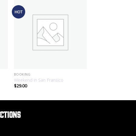
HOT
BOOKING
Weekend in San Fransico
$
29.00
ections