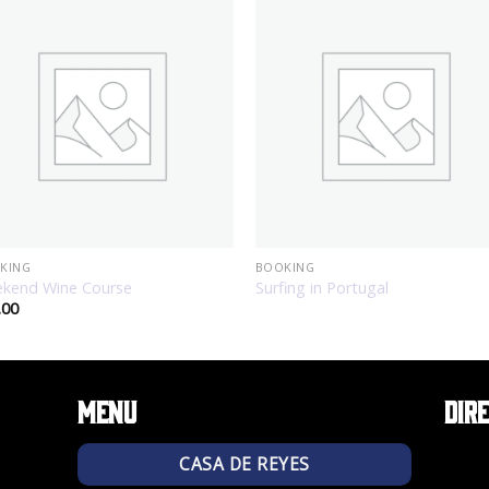
KING
BOOKING
kend Wine Course
Surfing in Portugal
.00
Menu
Dir
CASA DE REYES