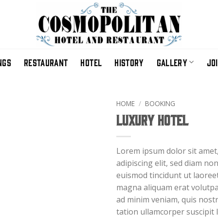
NGS
RESTAURANT
HOTEL
HISTORY
GALLERY
JO
HOME
/
BOOKING
Luxury Hotel
Lorem ipsum dolor sit amet
adipiscing elit, sed diam n
euismod tincidunt ut laoree
magna aliquam erat volutpat
ad minim veniam, quis nostr
tation ullamcorper suscipit l