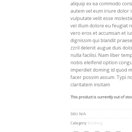
aliquip ex ea commodo cons
autem vel eum iriure dolor i
vulputate velit esse molest
vel illum dolore eu feugiat nu
vero eros et accumsan et iu
dignissim qui blandit praes
zzril delenit augue duis dol
nulla facilisi. Nam liber te
nobis eleifend option congu
imperdiet doming id quod m
facer possim assum. Typi n
claritatem insitam
This product is currently out of sto
SKU:
N/A
Category:
Booking