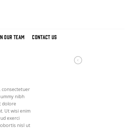
IN OUR TEAM
CONTACT US
, consectetuer
onummy nibh
t dolore
. Ut wisi enim
ud exerci
obortis nisl ut