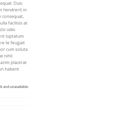
equat. Duis
n hendrerit in
ie consequat,
lla facilisis at
sto odio
ent luptatum
ore te feugait
mpor cum soluta
e nihil
azim placerat
on habent
ck and unavailable.