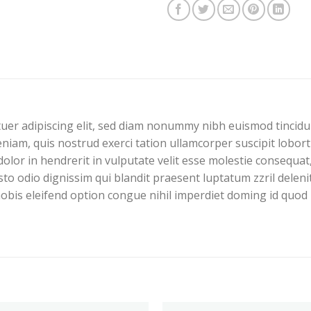
tuer adipiscing elit, sed diam nonummy nibh euismod tincid
eniam, quis nostrud exerci tation ullamcorper suscipit lobort
olor in hendrerit in vulputate velit esse molestie consequat, 
usto odio dignissim qui blandit praesent luptatum zzril deleni
 nobis eleifend option congue nihil imperdiet doming id quo